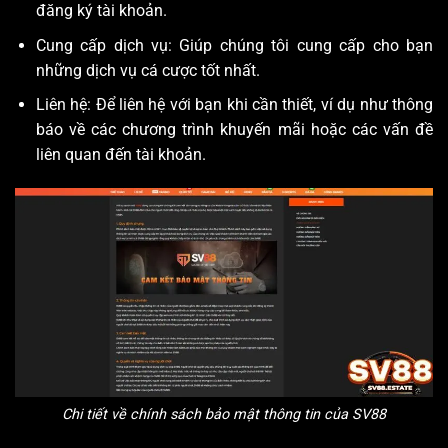
đăng ký tài khoản.
Cung cấp dịch vụ: Giúp chúng tôi cung cấp cho bạn
những dịch vụ cá cược tốt nhất.
Liên hệ: Để liên hệ với bạn khi cần thiết, ví dụ như thông
báo về các chương trình khuyến mãi hoặc các vấn đề
liên quan đến tài khoản.
Chi tiết về chính sách bảo mật thông tin của SV88