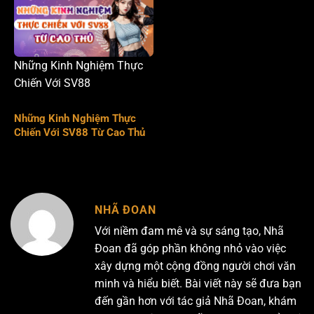
Những Kinh Nghiệm Thực
Chiến Với SV88
Những Kinh Nghiệm Thực
Chiến Với SV88 Từ Cao Thủ
NHÃ ĐOAN
Với niềm đam mê và sự sáng tạo, Nhã
Đoan đã góp phần không nhỏ vào việc
xây dựng một cộng đồng người chơi văn
minh và hiểu biết. Bài viết này sẽ đưa bạn
đến gần hơn với tác giả Nhã Đoan, khám