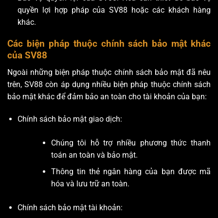
quyền lợi hợp pháp của SV88 hoặc các khách hàng
khác.
Các biện pháp thuộc chính sách bảo mật khác
của SV88
Ngoài những biện pháp thuộc chính sách bảo mật đã nêu
trên, SV88 còn áp dụng nhiều biện pháp thuộc chính sách
bảo mật khác để đảm bảo an toàn cho tài khoản của bạn:
Chính sách bảo mật giao dịch:
Chúng tôi hỗ trợ nhiều phương thức thanh
toán an toàn và bảo mật.
Thông tin thẻ ngân hàng của bạn được mã
hóa và lưu trữ an toàn.
Chính sách bảo mật tài khoản: