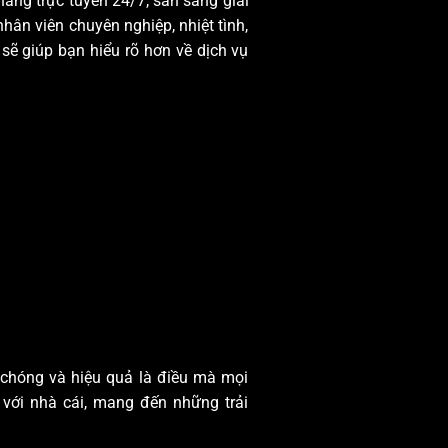
hàng trực tuyến 24/7, sẵn sàng giải
hân viên chuyên nghiệp, nhiệt tình,
sẽ giúp bạn hiểu rõ hơn về dịch vụ
 chóng và hiệu quả là điều mà mọi
 với nhà cái, mang đến những trải