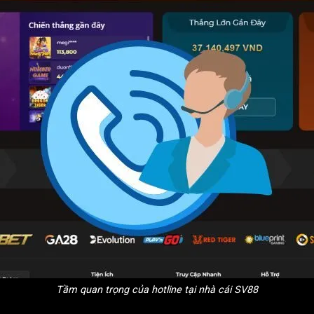
Tầm quan trọng của hotline tại nhà cái SV88