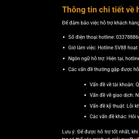
Thông tin chi tiết về
Để đảm bảo việc hỗ trợ khách hàng 
Số điện thoại hotline: 033788
Giờ làm việc: Hotline SV88 hoạt
Ngôn ngữ hỗ trợ: Hiện tại, hotl
Các vấn đề thường gặp được hỗ 
Vấn đề về tài khoản: 
Vấn đề về giao dịch: N
Vấn đề kỹ thuật: Lỗi k
Các vấn đề khác: Hỏi 
Lưu ý: Để được hỗ trợ tốt nhất, kh