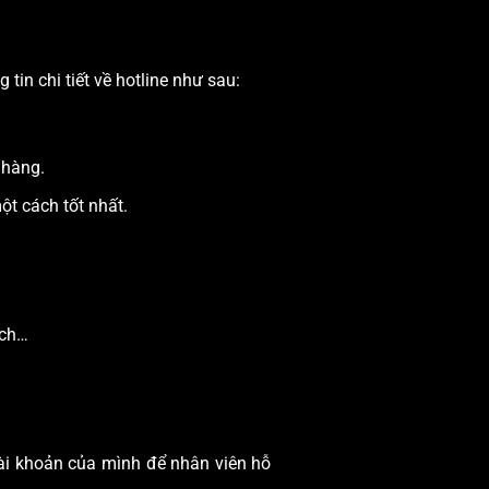
in chi tiết về hotline như sau:
 hàng.
ột cách tốt nhất.
ịch…
 tài khoản của mình để nhân viên hỗ