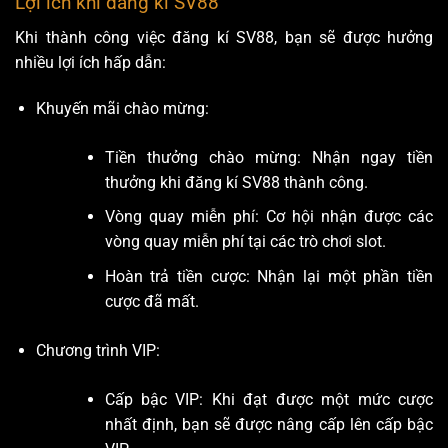
Lợi ích khi đăng kí SV88
Khi thành công việc đăng kí SV88, bạn sẽ được hưởng
nhiều lợi ích hấp dẫn:
Khuyến mãi chào mừng:
Tiền thưởng chào mừng: Nhận ngay tiền
thưởng khi đăng kí SV88 thành công.
Vòng quay miễn phí: Cơ hội nhận được các
vòng quay miễn phí tại các trò chơi slot.
Hoàn trả tiền cược: Nhận lại một phần tiền
cược đã mất.
Chương trình VIP:
Cấp bậc VIP: Khi đạt được một mức cược
nhất định, bạn sẽ được nâng cấp lên cấp bậc