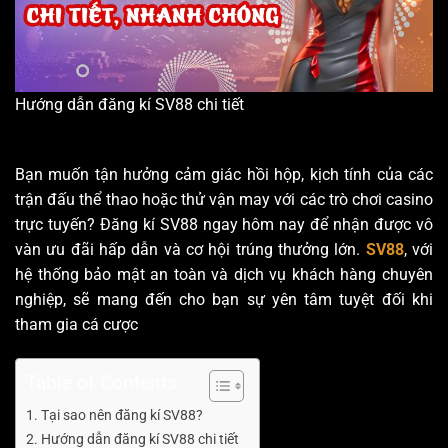
Hướng dẫn đăng kí SV88 chi tiết
Bạn muốn tận hưởng cảm giác hồi hộp, kịch tính của các
trận đấu thể thao hoặc thử vận may với các trò chơi casino
trực tuyến? Đăng kí SV88 ngay hôm nay để nhận được vô
vàn ưu đãi hấp dẫn và cơ hội trúng thưởng lớn.
SV88
, với
hệ thống bảo mật an toàn và dịch vụ khách hàng chuyên
nghiệp, sẽ mang đến cho bạn sự yên tâm tuyệt đối khi
tham gia cá cược
Table of Contents
Tại sao nên đăng kí SV88?
Hướng dẫn đăng kí SV88 chi tiết