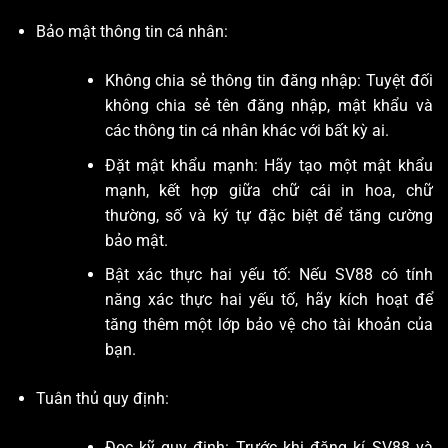
Bảo mật thông tin cá nhân:
Không chia sẻ thông tin đăng nhập: Tuyệt đối
không chia sẻ tên đăng nhập, mật khẩu và
các thông tin cá nhân khác với bất kỳ ai.
Đặt mật khẩu mạnh: Hãy tạo một mật khẩu
mạnh, kết hợp giữa chữ cái in hoa, chữ
thường, số và ký tự đặc biệt để tăng cường
bảo mật.
Bật xác thực hai yếu tố: Nếu SV88 có tính
năng xác thực hai yếu tố, hãy kích hoạt để
tăng thêm một lớp bảo vệ cho tài khoản của
bạn.
Tuân thủ quy định:
Đọc kỹ quy định: Trước khi đăng kí SV88 và