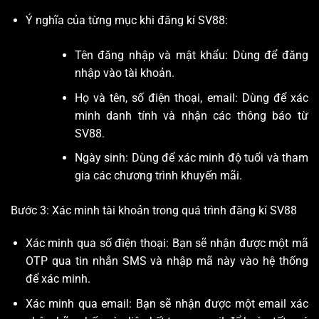
Ý nghĩa của từng mục khi đăng kí SV88:
Tên đăng nhập và mật khẩu: Dùng để đăng
nhập vào tài khoản.
Họ và tên, số điện thoại, email: Dùng để xác
minh danh tính và nhận các thông báo từ
SV88.
Ngày sinh: Dùng để xác minh độ tuổi và tham
gia các chương trình khuyến mãi.
Bước 3: Xác minh tài khoản trong quá trình đăng kí SV88
Xác minh qua số điện thoại: Bạn sẽ nhận được một mã
OTP qua tin nhắn SMS và nhập mã này vào hệ thống
để xác minh.
Xác minh qua email: Bạn sẽ nhận được một email xác