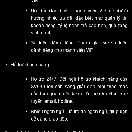
VIP.
Ưu đãi đặc biệt: Thành viên VIP sẽ được
hưởng nhiều ưu đãi đặc biệt như quản lý tài
khoản riêng, tỷ lệ hoàn trả cao hơn, quà tặng
sinh nhật,…
Sự kiện dành riêng: Tham gia các sự kiện
dành riêng cho thành viên VIP.
Hỗ trợ khách hàng:
Hỗ trợ 24/7: Đội ngũ hỗ trợ khách hàng của
SV88 luôn sẵn sàng giải đáp mọi thắc mắc
của bạn qua nhiều kênh liên hệ như chat trực
tuyến, email, hotline.
Nhiều ngôn ngữ: Hỗ trợ đa ngôn ngữ, giúp bạn
dễ dàng giao tiếp.