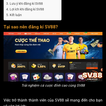
Lưu ý khi đăng kí SV88
Lợi ích khi đăng kí SV88
Kết luận
Tại sao nên đăng kí SV88?
Trải nghiệm cá cược đỉnh cao cùng SV88
Việc trở thành thành viên của SV88 sẽ mang đến cho bạn