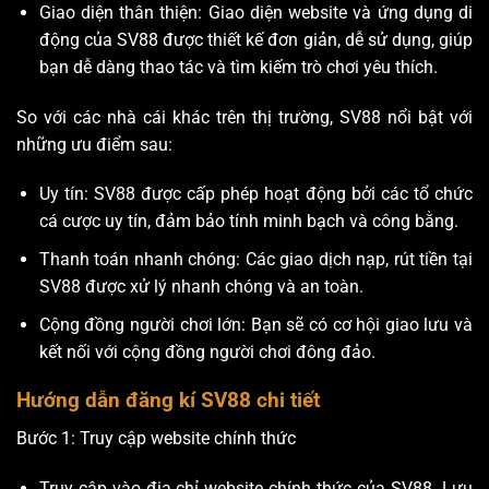
Giao diện thân thiện: Giao diện website và ứng dụng di
động của SV88 được thiết kế đơn giản, dễ sử dụng, giúp
bạn dễ dàng thao tác và tìm kiếm trò chơi yêu thích.
So với các nhà cái khác trên thị trường, SV88 nổi bật với
những ưu điểm sau:
Uy tín: SV88 được cấp phép hoạt động bởi các tổ chức
cá cược uy tín, đảm bảo tính minh bạch và công bằng.
Thanh toán nhanh chóng: Các giao dịch nạp, rút tiền tại
SV88 được xử lý nhanh chóng và an toàn.
Cộng đồng người chơi lớn: Bạn sẽ có cơ hội giao lưu và
kết nối với cộng đồng người chơi đông đảo.
Hướng dẫn đăng kí SV88 chi tiết
Bước 1: Truy cập website chính thức
Truy cập vào địa chỉ website chính thức của SV88. Lưu