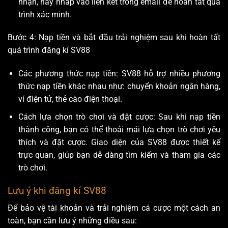
nhận, hãy nhấp vào liên kết trong email để hoàn tất quá
trình xác minh.
Bước 4: Nạp tiền và bắt đầu trải nghiệm sau khi hoàn tất
quá trình đăng kí SV88
Các phương thức nạp tiền: SV88 hỗ trợ nhiều phương
thức nạp tiền khác nhau như: chuyển khoản ngân hàng,
ví điện tử, thẻ cào điện thoại.
Cách lựa chọn trò chơi và đặt cược: Sau khi nạp tiền
thành công, bạn có thể thoải mái lựa chọn trò chơi yêu
thích và đặt cược. Giao diện của SV88 được thiết kế
trực quan, giúp bạn dễ dàng tìm kiếm và tham gia các
trò chơi.
Lưu ý khi đăng kí SV88
Để bảo vệ tài khoản và trải nghiệm cá cược một cách an
toàn, bạn cần lưu ý những điều sau: